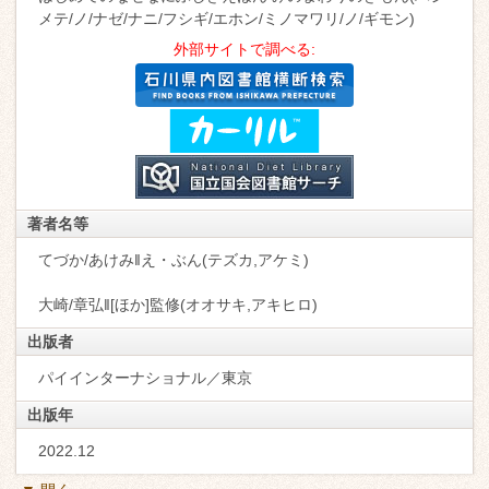
メテ/ノ/ナゼ/ナニ/フシギ/エホン/ミノマワリ/ノ/ギモン)
外部サイトで調べる:
著者名等
てづか/あけみ‖え・ぶん(テズカ,アケミ)
大崎/章弘‖[ほか]監修(オオサキ,アキヒロ)
出版者
パイインターナショナル／東京
出版年
2022.12