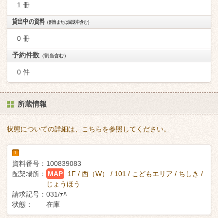
1 冊
貸出中の資料
（割当または回送中含む）
0 冊
予約件数
（割当含む）
0 件
所蔵情報
状態についての詳細は、こちらを参照してください。
1
資料番号：
100839083
配架場所：
MAP
1F / 西（W） / 101 / こどもエリア / ちしき /
じょうほう
請求記号：
031/ﾃﾊ
状態：
在庫