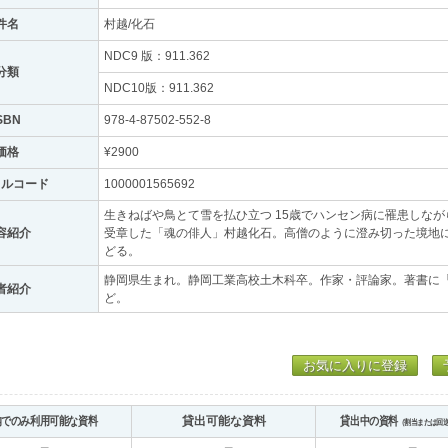
件名
村越/化石
NDC9 版：911.362
分類
NDC10版：911.362
SBN
978-4-87502-552-8
価格
¥2900
トルコード
1000001565692
生きねばや鳥とて雪を払ひ立つ 15歳でハンセン病に罹患しな
容紹介
受章した「魂の俳人」村越化石。高僧のように澄み切った境地
どる。
静岡県生まれ。静岡工業高校土木科卒。作家・評論家。著書に
者紹介
ど。
お気に入りに登録
内でのみ利用可能な資料
貸出可能な資料
貸出中の資料
（割当または回