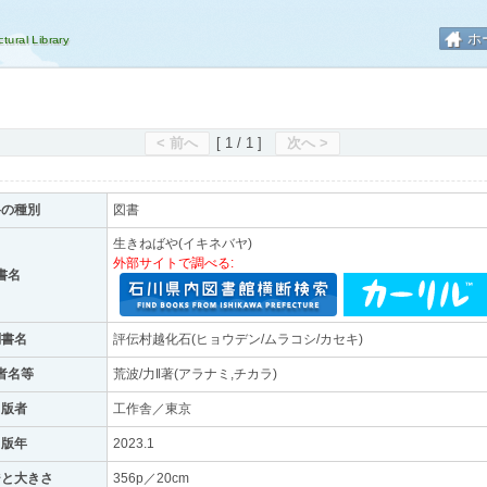
ホ
< 前へ
[ 1 / 1 ]
次へ >
料の種別
図書
生きねばや(イキネバヤ)
外部サイトで調べる:
書名
副書名
評伝村越化石(ヒョウデン/ムラコシ/カセキ)
者名等
荒波/力‖著(アラナミ,チカラ)
出版者
工作舎／東京
出版年
2023.1
ジと大きさ
356p／20cm