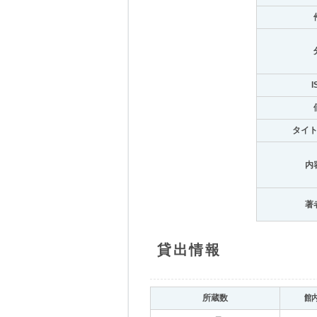
I
タイ
内
著
貸出情報
所蔵数
館