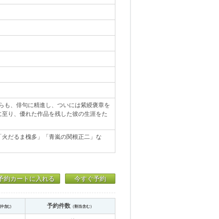
がらも、俳句に精進し、ついには紫綬褒章を
に至り、優れた作品を残した彼の生涯をた
「火だるま槐多」「青嵐の関根正二」な
予約カートに入れる
今すぐ予約
予約件数
送中含む）
（割当含む）