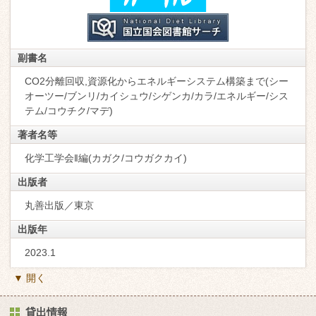
副書名
CO2分離回収,資源化からエネルギーシステム構築まで(シー
オーツー/ブンリ/カイシュウ/シゲンカ/カラ/エネルギー/シス
テム/コウチク/マデ)
著者名等
化学工学会‖編(カガク/コウガクカイ)
出版者
丸善出版／東京
出版年
2023.1
▼ 開く
貸出情報