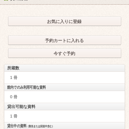
お気に入りに登録
予約カートに入れる
今すぐ予約
所蔵数
1 冊
館内でのみ利用可能な資料
0 冊
貸出可能な資料
1 冊
貸出中の資料
（割当または回送中含む）