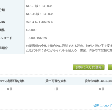
NDC9 版：133.036
分類
NDC10版：133.036
SBN
978-4-621-30785-4
価格
¥20000
トルコード
1000001568651
啓蒙思想の全体を総合的に通覧できる辞典。時代と担い手を変
容紹介
た近代を育くみながらそれをも超える「啓蒙」の多彩で豊饒な
お気に入りに登録
内でのみ利用可能な資料
貸出可能な資料
貸出中の資料
（割当または回
0 冊
1 冊
0 冊
状態につい