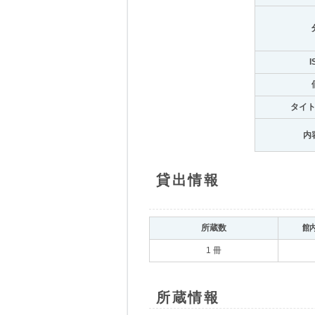
I
タイ
内
貸出情報
所蔵数
館
1 冊
所蔵情報