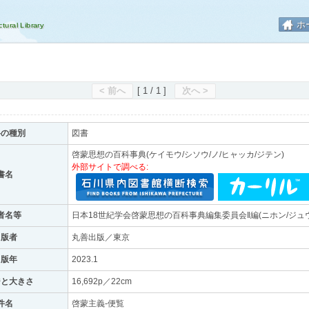
ホ
< 前へ
[ 1 / 1 ]
次へ >
料の種別
図書
啓蒙思想の百科事典(ケイモウ/シソウ/ノ/ヒャッカ/ジテン)
外部サイトで調べる:
書名
者名等
日本18世紀学会啓蒙思想の百科事典編集委員会‖編(ニホン/ジュ
出版者
丸善出版／東京
出版年
2023.1
ジと大きさ
16,692p／22cm
件名
啓蒙主義-便覧