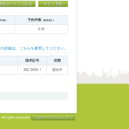
予約カートに入れる
今すぐ予約
予約件数
送中含む）
（割当含む）
0 件
ての詳細は、こちらを参照してください。
請求記号
状態
392.38/ｶﾚ ﾌ
貸出中
このページのトップへ
 All rights reserved.