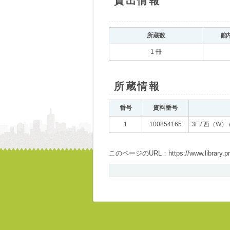
貸出情報
所蔵数
館
1 冊
所蔵情報
番号
資料番号
1
100854165
3F / 西（W） 
このページのURL：https://www.library.pref.i