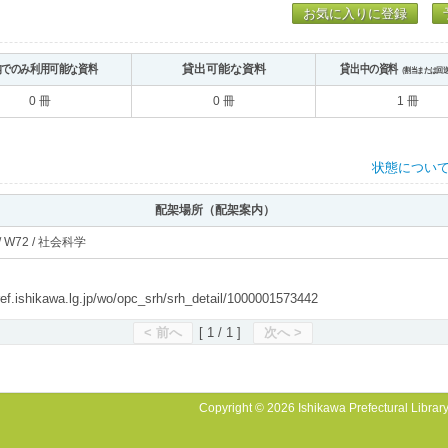
お気に入りに登録
内でのみ利用可能な資料
貸出可能な資料
貸出中の資料
（割当または回
0 冊
0 冊
1 冊
状態につい
配架場所（配架案内）
/ W72 / 社会科学
shikawa.lg.jp/wo/opc_srh/srh_detail/1000001573442
< 前へ
[ 1 / 1 ]
次へ >
Copyright © 2026 Ishikawa Prefectural Library.