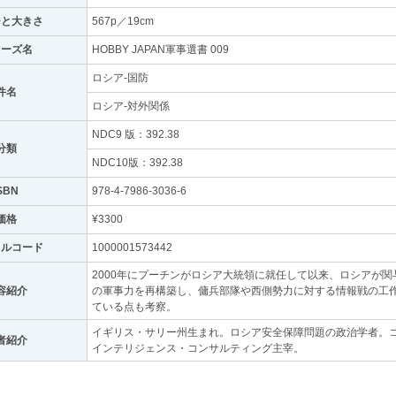
ジと大きさ
567p／19cm
リーズ名
HOBBY JAPAN軍事選書 009
ロシア-国防
件名
ロシア-対外関係
NDC9 版：392.38
分類
NDC10版：392.38
SBN
978-4-7986-3036-6
価格
¥3300
トルコード
1000001573442
2000年にプーチンがロシア大統領に就任して以来、ロシアが
容紹介
の軍事力を再構築し、傭兵部隊や西側勢力に対する情報戦の工
ている点も考察。
イギリス・サリー州生まれ。ロシア安全保障問題の政治学者。
者紹介
インテリジェンス・コンサルティング主宰。