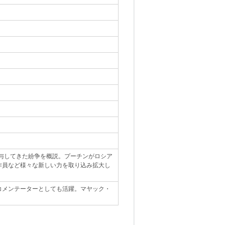
関与してきた紛争を概説。プーチンがロシア
作員など様々な新しい力を取り込み拡大し
コメンテーターとしても活躍。マヤック・