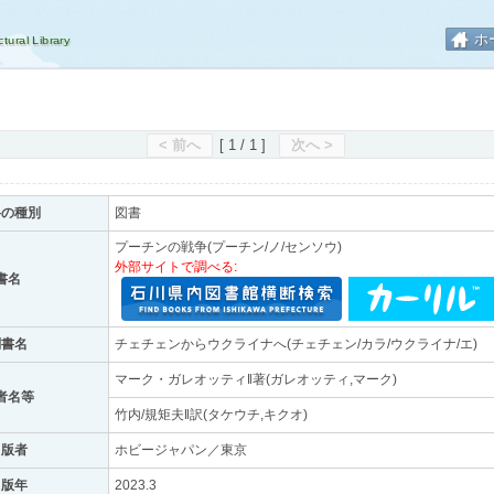
ホ
< 前へ
[ 1 / 1 ]
次へ >
料の種別
図書
プーチンの戦争(プーチン/ノ/センソウ)
外部サイトで調べる:
書名
副書名
チェチェンからウクライナへ(チェチェン/カラ/ウクライナ/エ)
マーク・ガレオッティ‖著(ガレオッティ,マーク)
者名等
竹内/規矩夫‖訳(タケウチ,キクオ)
出版者
ホビージャパン／東京
出版年
2023.3