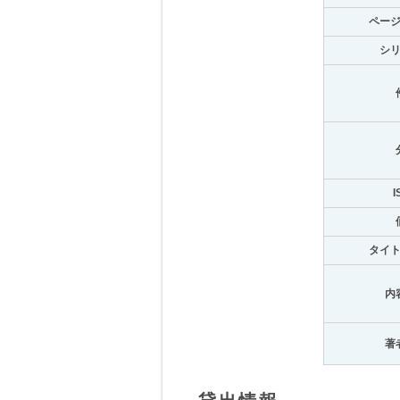
ペー
シ
I
タイ
内
著