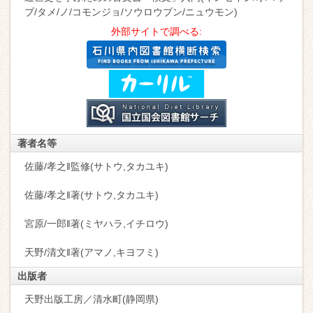
ブ/タメ/ノ/コモンジョ/ソウロウブン/ニュウモン)
外部サイトで調べる:
著者名等
佐藤/孝之‖監修(サトウ,タカユキ)
佐藤/孝之‖著(サトウ,タカユキ)
宮原/一郎‖著(ミヤハラ,イチロウ)
天野/清文‖著(アマノ,キヨフミ)
出版者
天野出版工房／清水町(静岡県)