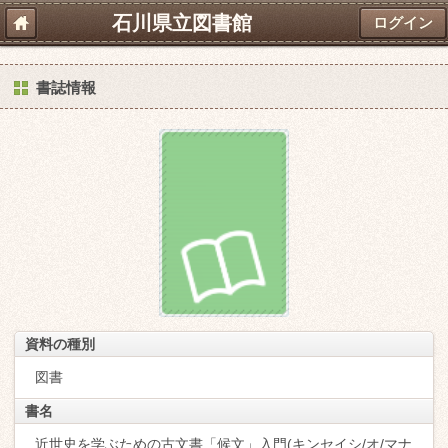
石川県立図書館
ログイン
書誌情報
資料の種別
図書
書名
近世史を学ぶための古文書「候文」入門(キンセイシ/オ/マナ