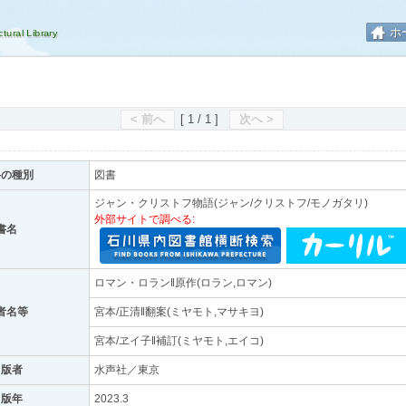
ホ
< 前へ
[ 1 / 1 ]
次へ >
料の種別
図書
ジャン・クリストフ物語(ジャン/クリストフ/モノガタリ)
外部サイトで調べる:
書名
ロマン・ロラン‖原作(ロラン,ロマン)
者名等
宮本/正清‖翻案(ミヤモト,マサキヨ)
宮本/ヱイ子‖補訂(ミヤモト,エイコ)
出版者
水声社／東京
出版年
2023.3