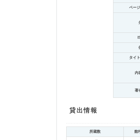
ペー
I
タイ
内
著
貸出情報
所蔵数
館