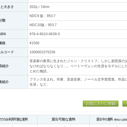
ジと大きさ
202p／19cm
NDC9 版：953.7
分類
NDC10版：953.7
SBN
978-4-8010-0639-3
価格
¥1500
トルコード
1000001575258
音楽家の家系に生まれたジャン・クリストフ。しかし楽団員の
容紹介
なければならなくなり…。ベートーヴェンの生涯をモデルにし
とめた物語。
フランス生まれ。作家、音楽史家。ノーベル文学賞受賞。作品
者紹介
生涯」など。
お気に入りに登録
内でのみ利用可能な資料
貸出可能な資料
貸出中の資料
（割当または回