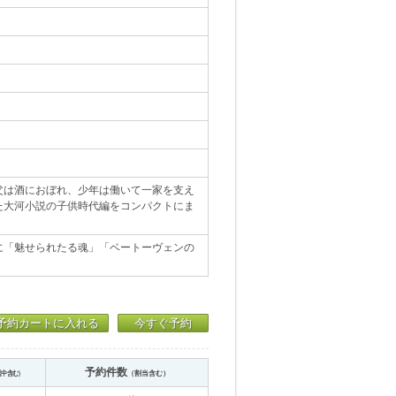
父は酒におぼれ、少年は働いて一家を支え
た大河小説の子供時代編をコンパクトにま
に「魅せられたる魂」「ベートーヴェンの
予約カートに入れる
今すぐ予約
予約件数
送中含む）
（割当含む）