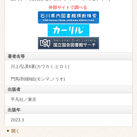
外部サイトで調べる:
著者名等
川上/弘美‖著(カワカミ,ヒロミ)
門馬/則雄‖絵(モンマ,ノリオ)
出版者
平凡社／東京
出版年
2023.3
▼ 開く