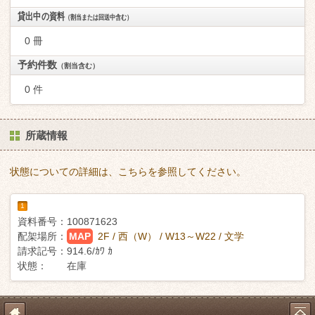
貸出中の資料
（割当または回送中含む）
0 冊
予約件数
（割当含む）
0 件
所蔵情報
状態についての詳細は、こちらを参照してください。
1
資料番号：
100871623
配架場所：
MAP
2F / 西（W） / W13～W22 / 文学
請求記号：
914.6/ｶﾜ ｶ
状態：
在庫