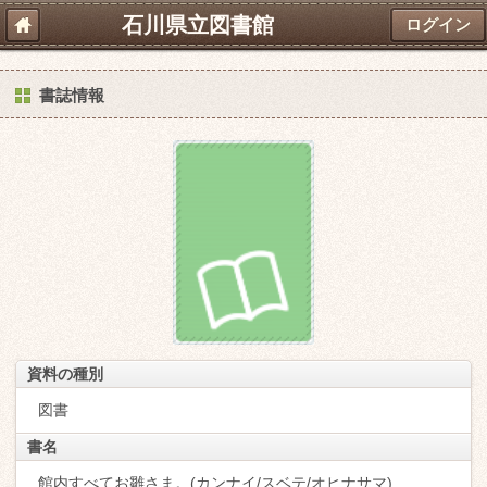
石川県立図書館
ログイン
書誌情報
資料の種別
図書
書名
館内すべてお雛さま。(カンナイ/スベテ/オヒナサマ)