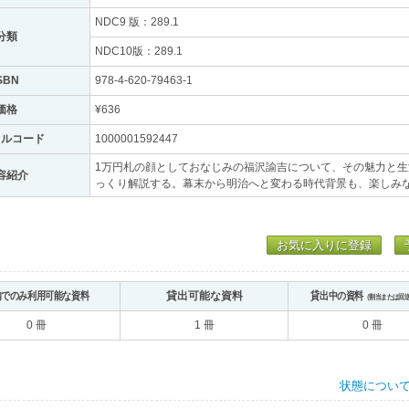
NDC9 版：289.1
分類
NDC10版：289.1
SBN
978-4-620-79463-1
価格
¥636
トルコード
1000001592447
1万円札の顔としておなじみの福沢諭吉について、その魅力と
容紹介
っくり解説する。幕末から明治へと変わる時代背景も、楽しみ
お気に入りに登録
内でのみ利用可能な資料
貸出可能な資料
貸出中の資料
（割当または回
0 冊
1 冊
0 冊
状態につい