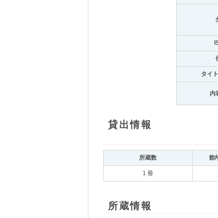
I
タイ
内
貸出情報
所蔵数
館
1 冊
所蔵情報