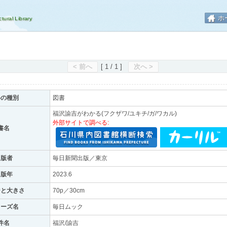
ホ
< 前へ
[ 1 / 1 ]
次へ >
料の種別
図書
福沢諭吉がわかる(フクザワ/ユキチ/ガ/ワカル)
外部サイトで調べる:
書名
出版者
毎日新聞出版／東京
出版年
2023.6
ジと大きさ
70p／30cm
リーズ名
毎日ムック
件名
福沢/諭吉