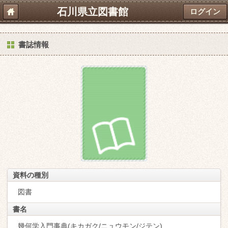
石川県立図書館
ログイン
書誌情報
資料の種別
図書
書名
幾何学入門事典(キカガク/ニュウモン/ジテン)