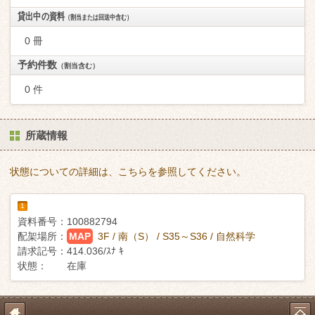
貸出中の資料
（割当または回送中含む）
0 冊
予約件数
（割当含む）
0 件
所蔵情報
状態についての詳細は、こちらを参照してください。
1
資料番号：
100882794
配架場所：
MAP
3F / 南（S） / S35～S36 / 自然科学
請求記号：
414.036/ｽﾅ ｷ
状態：
在庫