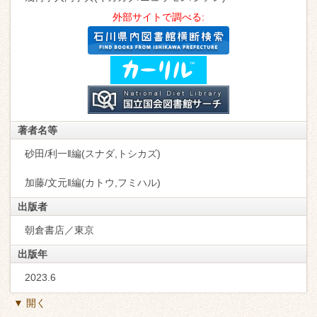
外部サイトで調べる:
著者名等
砂田/利一‖編(スナダ,トシカズ)
加藤/文元‖編(カトウ,フミハル)
出版者
朝倉書店／東京
出版年
2023.6
▼ 開く