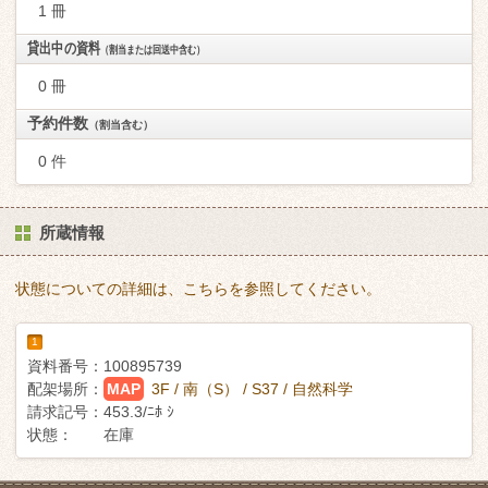
1 冊
貸出中の資料
（割当または回送中含む）
0 冊
予約件数
（割当含む）
0 件
所蔵情報
状態についての詳細は、こちらを参照してください。
1
資料番号：
100895739
配架場所：
MAP
3F / 南（S） / S37 / 自然科学
請求記号：
453.3/ﾆﾎ ｼ
状態：
在庫