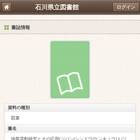
石川県立図書館
ログイン
書誌情報
資料の種別
図書
書名
地盤震動研究とその応用(ジバン/シンドウ/ケンキュウ/ト/ソ