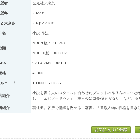
出版者
玄光社／東京
出版年
2023.8
ジと大きさ
207p／21cm
件名
小説-作法
NDC9 版：901.307
分類
NDC10版：901.307
SBN
978-4-7683-1821-8
価格
¥1800
トルコード
1000001611655
小説を書く人のスタイルに合わせたプロットの作り方のコツと
容紹介
し、「エピソード不足」「主人公に成長/変化がない」など、あ
者紹介
著述業。各所で講師を務める。著書に「登場人物の性格を書き
お気に入りに登録