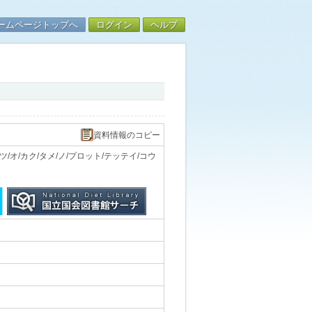
ームページトップへ
ログイン
ヘルプ
資料情報のコピー
オ/カク/タメ/ノ/プロット/テッテイ/コウ