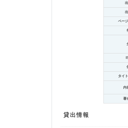
ペー
I
タイ
内
著
貸出情報