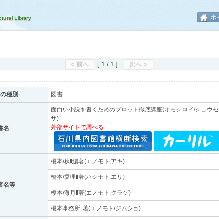
ホ
< 前へ
[ 1 / 1 ]
次へ >
料の種別
図書
面白い小説を書くためのプロット徹底講座(オモシロイ/ショウセツ/
ザ)
外部サイトで調べる:
書名
榎本/秋‖編著(エノモト,アキ)
橋本/愛理‖著(ハシモト,エリ)
者名等
榎本/海月‖著(エノモト,クラゲ)
榎本事務所‖著(エノモト/ジムショ)