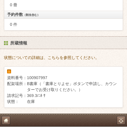
0 冊
予約件数
（割当含む）
0 件
所蔵情報
状態についての詳細は、こちらを参照してください。
1
資料番号：
100907997
配架場所：
B書庫（「書庫とりよせ」ボタンで申請し、カウン
ターでお受け取りください。）
請求記号：
369.3/ﾆﾎ ｻ
状態：
在庫