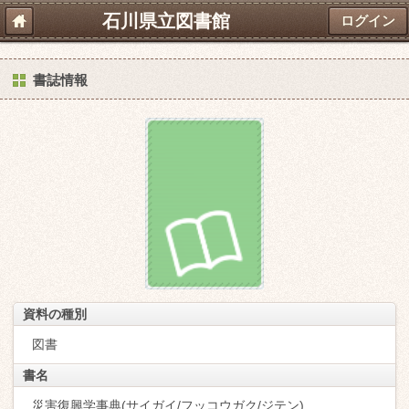
石川県立図書館
ログイン
書誌情報
資料の種別
図書
書名
災害復興学事典(サイガイ/フッコウガク/ジテン)