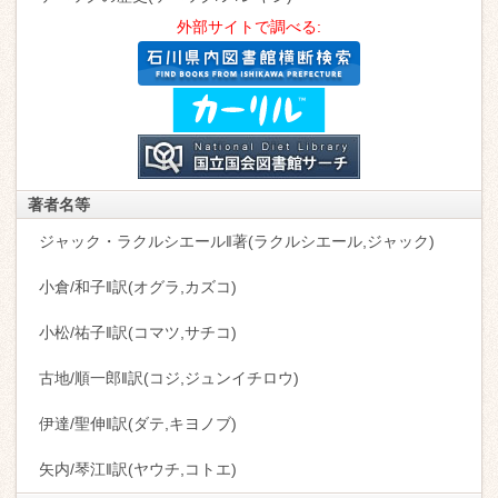
外部サイトで調べる:
著者名等
ジャック・ラクルシエール‖著(ラクルシエール,ジャック)
小倉/和子‖訳(オグラ,カズコ)
小松/祐子‖訳(コマツ,サチコ)
古地/順一郎‖訳(コジ,ジュンイチロウ)
伊達/聖伸‖訳(ダテ,キヨノブ)
矢内/琴江‖訳(ヤウチ,コトエ)