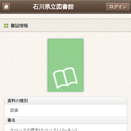
石川県立図書館
ログイン
書誌情報
資料の種別
図書
書名
ケベックの歴史(ケベック/ノ/レキシ)