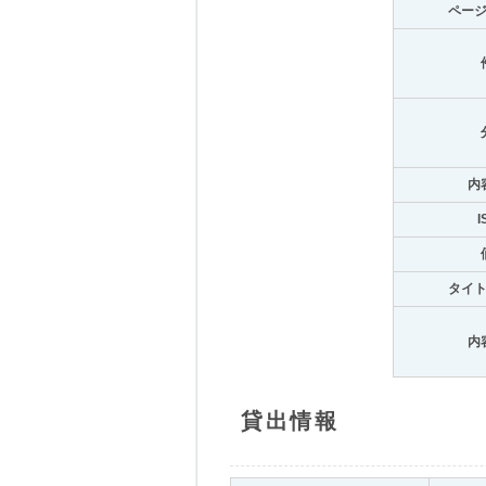
ペー
内
I
タイ
内
貸出情報