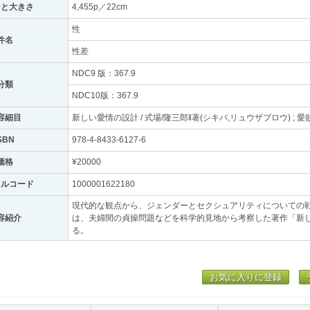
ジと大きさ
4,455p／22cm
性
件名
性差
NDC9 版：367.9
分類
NDC10版：367.9
容細目
新しい愛情の設計 / 式場/隆三郎‖著(シキバ,リュウザブロウ) ; 愛欲
SBN
978-4-8433-6127-6
価格
¥20000
トルコード
1000001622180
現代的な観点から、ジェンダーとセクシュアリティについての戦
容紹介
は、夫婦間の貞操問題などを科学的見地から考察した著作「新
る。
お気に入りに登録