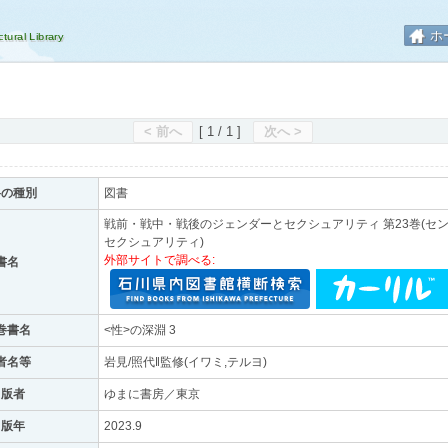
ホ
< 前へ
[ 1 / 1 ]
次へ >
料の種別
図書
戦前・戦中・戦後のジェンダーとセクシュアリティ 第23巻(センゼ
セクシュアリティ)
外部サイトで調べる:
書名
巻書名
<性>の深淵 3
者名等
岩見/照代‖監修(イワミ,テルヨ)
出版者
ゆまに書房／東京
出版年
2023.9