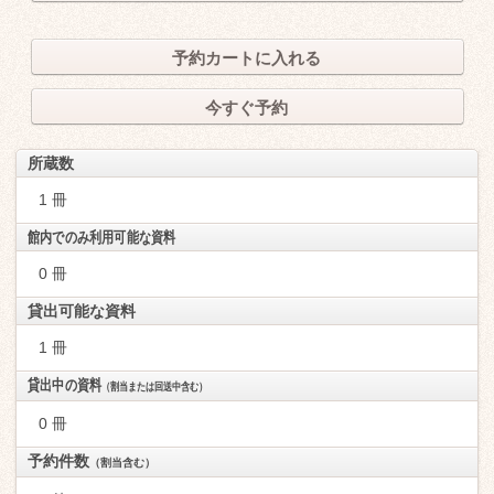
予約カートに入れる
今すぐ予約
所蔵数
1 冊
館内でのみ利用可能な資料
0 冊
貸出可能な資料
1 冊
貸出中の資料
（割当または回送中含む）
0 冊
予約件数
（割当含む）