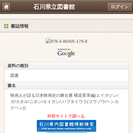
石川県立図書館
ログイン
書誌情報
資料の種別
図書
書名
映画人が語る日本映画史の舞台裏 構造変革編(エイガジン/
ガ/カタル/ニホン/エイガシ/ノ/ブタイウラ(コウゾウ/ヘンカ
クヘン))
外部サイトで調べる: