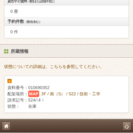
貸出中の資料
（割当または回送中含む）
0 冊
予約件数
（割当含む）
0 件
所蔵情報
状態についての詳細は、こちらを参照してください。
1
資料番号：
010690352
配架場所：
MAP
3F / 南（S） / S22 / 技術・工学
請求記号：
524/ﾆﾎ ﾆ
状態：
在庫