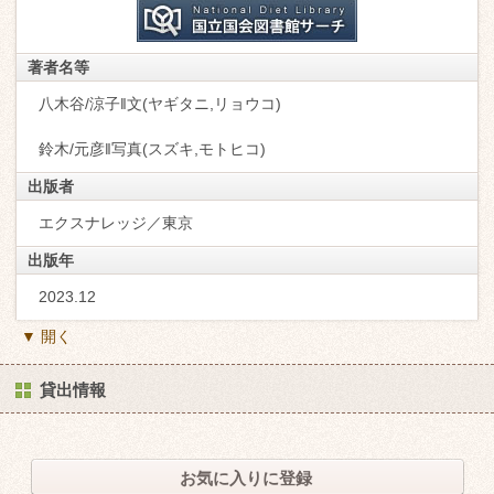
著者名等
八木谷/涼子‖文(ヤギタニ,リョウコ)
鈴木/元彦‖写真(スズキ,モトヒコ)
出版者
エクスナレッジ／東京
出版年
2023.12
▼ 開く
貸出情報
お気に入りに登録