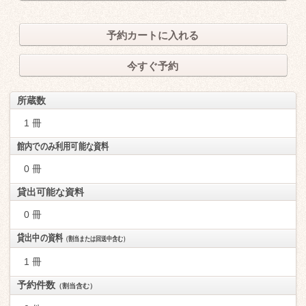
予約カートに入れる
今すぐ予約
所蔵数
1 冊
館内でのみ利用可能な資料
0 冊
貸出可能な資料
0 冊
貸出中の資料
（割当または回送中含む）
1 冊
予約件数
（割当含む）