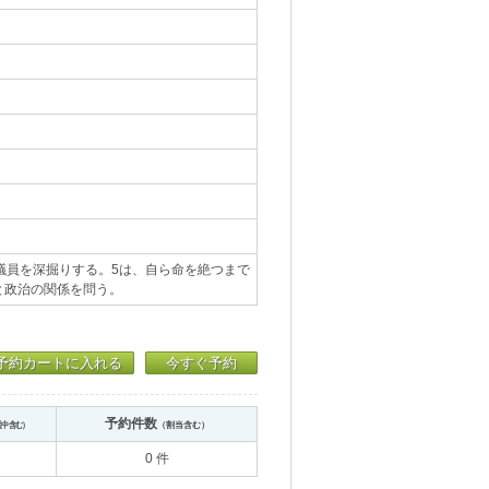
議員を深掘りする。5は、自ら命を絶つまで
と政治の関係を問う。
予約カートに入れる
今すぐ予約
予約件数
送中含む）
（割当含む）
0 件