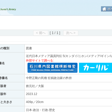
ホ
< 前へ
[ 1 / 1 ]
次へ >
料の種別
図書
近代日本メディア議員列伝 5(キンダイ/ニホン/メディア/ギイン/
外部サイトで調べる:
書名
巻書名
中野正剛の民権 狂狷政治家の矜持
出版者
創元社／大阪
出版年
2023.12
ジと大きさ
409p／20cm
日本-政治・行政-歴史