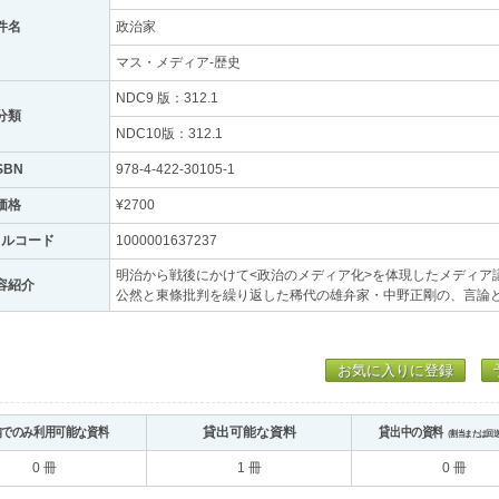
件名
政治家
マス・メディア-歴史
NDC9 版：312.1
分類
NDC10版：312.1
SBN
978-4-422-30105-1
価格
¥2700
トルコード
1000001637237
明治から戦後にかけて<政治のメディア化>を体現したメディア
容紹介
公然と東條批判を繰り返した稀代の雄弁家・中野正剛の、言論
お気に入りに登録
内でのみ利用可能な資料
貸出可能な資料
貸出中の資料
（割当または回
0 冊
1 冊
0 冊