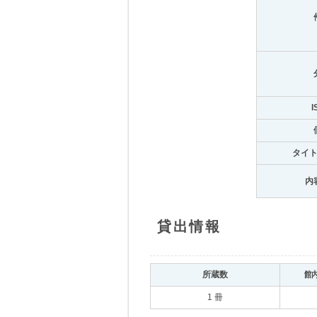
I
タイ
内
貸出情報
所蔵数
館
1 冊