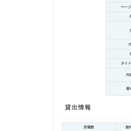
ペー
I
タイ
内
著
貸出情報
所蔵数
館