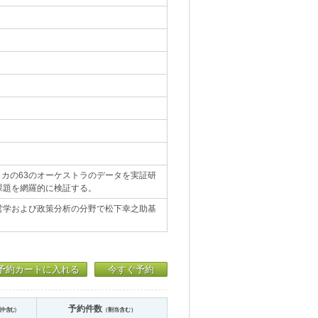
リカの63のオーケストラのデータを実証研
課題を網羅的に検証する。
営学および政策分析の分野で松下幸之助基
。
予約カートに入れる
今すぐ予約
予約件数
送中含む）
（割当含む）