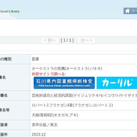
ホ
< 前へ
[ 1 / 1 ]
次へ >
料の種別
図書
オーケストラの危機(オーケストラ/ノ/キキ)
外部サイトで調べる:
書名
副書名
芸術的成功と経済的課題(ゲイジュツテキ/セイコウ/ト/ケイザイテ
ロバートJ.フラナガン‖著(フラナガン,ロバート J.)
者名等
大鐘/亜樹‖訳(オオガネ,アキ)
出版者
美学出版／東京
出版年
2023.12