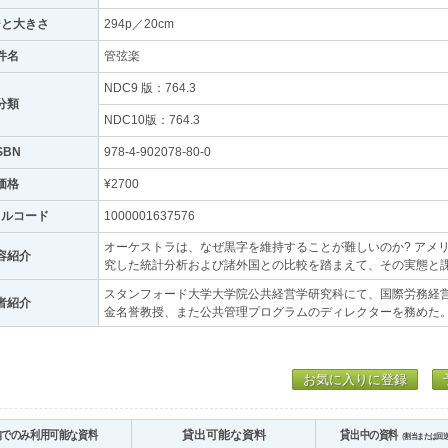
ジと大きさ
294p／20cm
件名
管弦楽
NDC9 版：764.3
分類
NDC10版：764.3
SBN
978-4-902078-80-0
価格
¥2700
トルコード
1000001637576
オーケストラは、なぜ黒字を維持することが難しいのか? アメ
容紹介
究した統計分析および諸外国との比較を踏まえて、その実態と
スタンフォード大学大学院公共経営学研究科にて、国際労務経
者紹介
金名誉教授、また公共管理プログラムのディレクターを務めた
お気に入りに登録
内でのみ利用可能な資料
貸出可能な資料
貸出中の資料
（割当または回