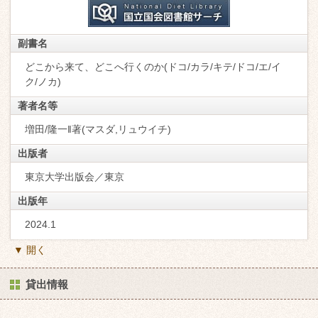
副書名
どこから来て、どこへ行くのか(ドコ/カラ/キテ/ドコ/エ/イ
ク/ノカ)
著者名等
増田/隆一‖著(マスダ,リュウイチ)
出版者
東京大学出版会／東京
出版年
2024.1
▼ 開く
貸出情報