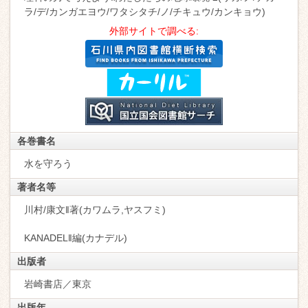
ラ/デ/カンガエヨウ/ワタシタチ/ノ/チキュウ/カンキョウ)
外部サイトで調べる:
各巻書名
水を守ろう
著者名等
川村/康文‖著(カワムラ,ヤスフミ)
KANADEL‖編(カナデル)
出版者
岩崎書店／東京
出版年