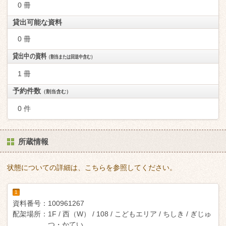
0 冊
貸出可能な資料
0 冊
貸出中の資料
（割当または回送中含む）
1 冊
予約件数
（割当含む）
0 件
所蔵情報
状態についての詳細は、こちらを参照してください。
1
資料番号：
100961267
配架場所：
1F / 西（W） / 108 / こどもエリア / ちしき / ぎじゅ
つ・かてい