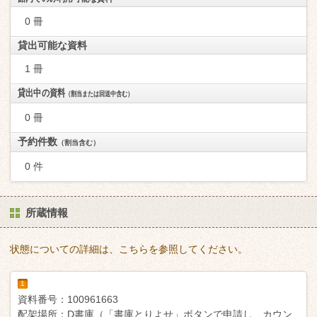
0 冊
貸出可能な資料
1 冊
貸出中の資料
（割当または回送中含む）
0 冊
予約件数
（割当含む）
0 件
所蔵情報
状態についての詳細は、こちらを参照してください。
1
資料番号：
100961663
配架場所：
D書庫（「書庫とりよせ」ボタンで申請し、カウン