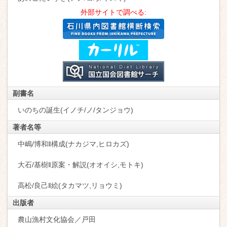
外部サイトで調べる:
副書名
いのちの誕生(イノチ/ノ/タンジョウ)
著者名等
中嶋/博和‖構成(ナカジマ,ヒロカズ)
大石/基樹‖原案・解説(オオイシ,モトキ)
高松/良己‖絵(タカマツ,リョウミ)
出版者
農山漁村文化協会／戸田