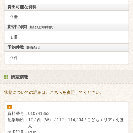
貸出可能な資料
0 冊
貸出中の資料
（割当または回送中含む）
1 冊
予約件数
（割当含む）
0 件
所蔵情報
状態についての詳細は、こちらを参照してください。
1
資料番号：
010741353
配架場所：
1F / 西（W） / 112～114,204 / こどもエリア / えほ
ん
請求記号：
P/ｽﾋ