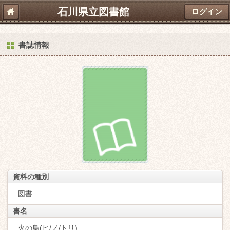
石川県立図書館
ログイン
書誌情報
資料の種別
図書
書名
火の鳥(ヒ/ノ/トリ)