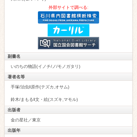
外部サイトで調べる:
副書名
いのちの物語(イノチ/ノ/モノガタリ)
著者名等
手塚/治虫‖原作(テズカ,オサム)
鈴木/まもる‖文・絵(スズキ,マモル)
出版者
金の星社／東京
出版年