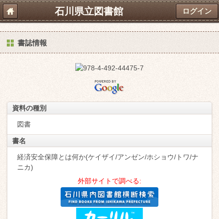
石川県立図書館
ログイン
書誌情報
資料の種別
図書
書名
経済安全保障とは何か(ケイザイ/アンゼン/ホショウ/トワ/ナ
ニカ)
外部サイトで調べる: