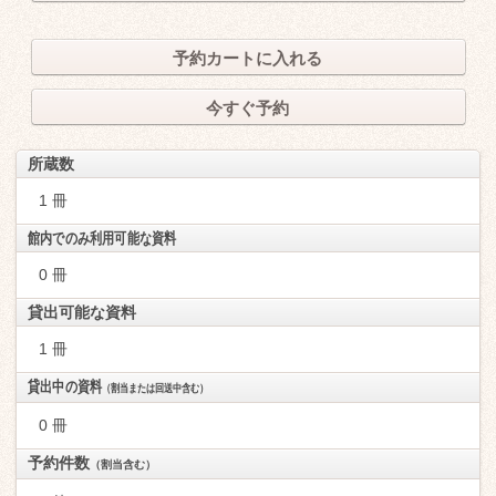
予約カートに入れる
今すぐ予約
所蔵数
1 冊
館内でのみ利用可能な資料
0 冊
貸出可能な資料
1 冊
貸出中の資料
（割当または回送中含む）
0 冊
予約件数
（割当含む）