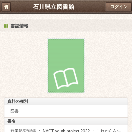
石川県立図書館
ログイン
書誌情報
資料の種別
図書
書名
新美塾!記録集 ： NACT youth project 2022 ： これからを生