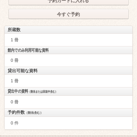
予約カートに入れる
今すぐ予約
所蔵数
1 冊
館内でのみ利用可能な資料
0 冊
貸出可能な資料
1 冊
貸出中の資料
（割当または回送中含む）
0 冊
予約件数
（割当含む）
0 件