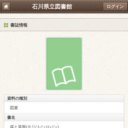
石川県立図書館
ログイン
書誌情報
資料の種別
図書
書名
森と算盤(モリ/ト/ソロバン)