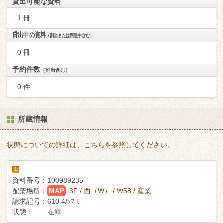
貸出可能な資料
1 冊
貸出中の資料
（割当または回送中含む）
0 冊
予約件数
（割当含む）
0 件
所蔵情報
状態についての詳細は、こちらを参照してください。
1
資料番号：
100989235
配架場所：
MAP
3F / 西（W） / W58 / 産業
請求記号：
610.4/ｼﾌ ﾓ
状態：
在庫