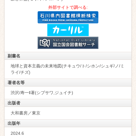
外部サイトで調べる:
副書名
地球と資本主義の未来地図(チキュウ/ト/シホン/シュギ/ノ/ミ
ライ/チズ)
著者名等
渋沢/寿一‖著(シブサワ,ジュイチ)
出版者
大和書房／東京
出版年
2024.6