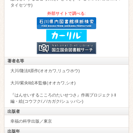
タイセツサ)
外部サイトで調べる:
著者名等
大川/隆法‖原作(オオカワ,リュウホウ)
大川/紫央‖絵本監修(オオカワ,シオ)
『はんせいするこころのたいせつさ』作画プロジェクト‖
編・絵(コウフク/ノ/カガク/シュッパン)
出版者
幸福の科学出版／東京
出版年