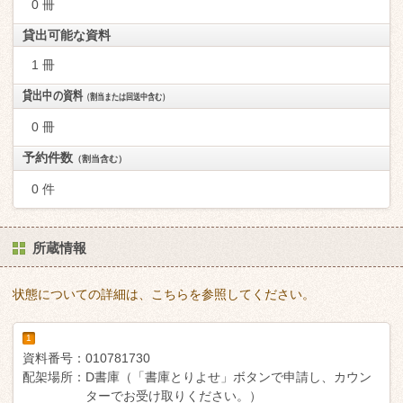
0 冊
貸出可能な資料
1 冊
貸出中の資料
（割当または回送中含む）
0 冊
予約件数
（割当含む）
0 件
所蔵情報
状態についての詳細は、こちらを参照してください。
1
資料番号：
010781730
配架場所：
D書庫（「書庫とりよせ」ボタンで申請し、カウン
ターでお受け取りください。）