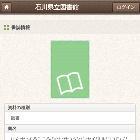
石川県立図書館
ログイン
書誌情報
資料の種別
図書
書名
はんせいするこころのたいせつさ(ハンセイ/スル/ココロ/ノ/