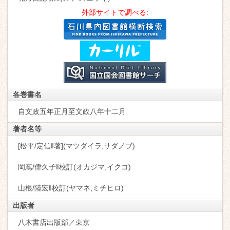
外部サイトで調べる:
各巻書名
自文政五年正月至文政八年十二月
著者名等
[松平/定信‖著](マツダイラ,サダノブ)
岡嶌/偉久子‖校訂(オカジマ,イクコ)
山根/陸宏‖校訂(ヤマネ,ミチヒロ)
出版者
八木書店出版部／東京