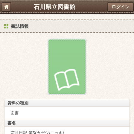
石川県立図書館
ログイン
書誌情報
資料の種別
図書
書名
花月日記 第5(カゲツ/ニッキ)