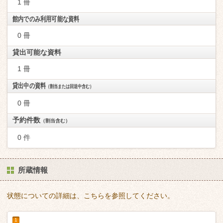
1 冊
館内でのみ利用可能な資料
0 冊
貸出可能な資料
1 冊
貸出中の資料
（割当または回送中含む）
0 冊
予約件数
（割当含む）
0 件
所蔵情報
状態についての詳細は、こちらを参照してください。
1