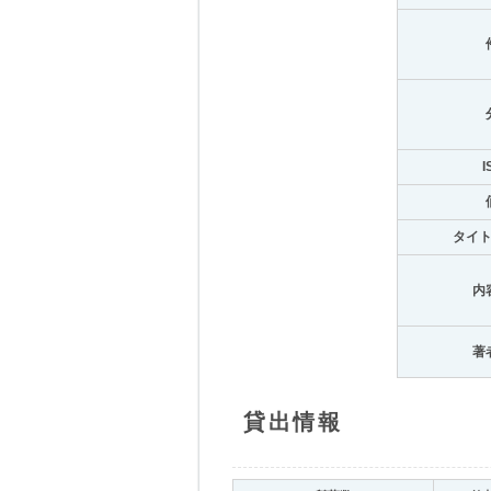
I
タイ
内
著
貸出情報