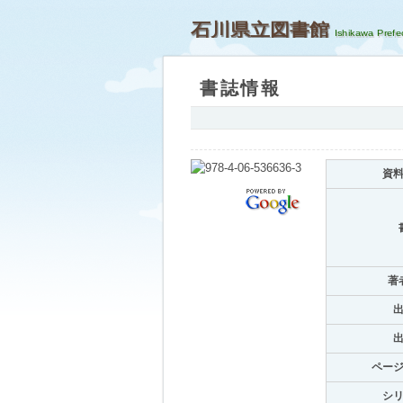
石川県立図書館
書誌情報
資
著
ペー
シ