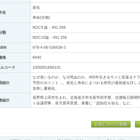
老化
件名
寿命(生物)
NDC9 版：491.358
分類
NDC10版：491.358
SBN
978-4-06-536636-3
価格
¥940
トルコード
1000001686101
なぜ老いるのか、なぜ死ぬのか。400年生きるサメと若返るク
容紹介
予防のポイント…。老化と寿命にまつわる研究の最前線を詳し
加筆し書籍化。
長野県上田市生まれ。北海道大学水産学部卒業。信濃毎日新聞
者紹介
ト会議理事。若月賞等受賞。著書に「認知症を知る」など。
お気に入りに登録