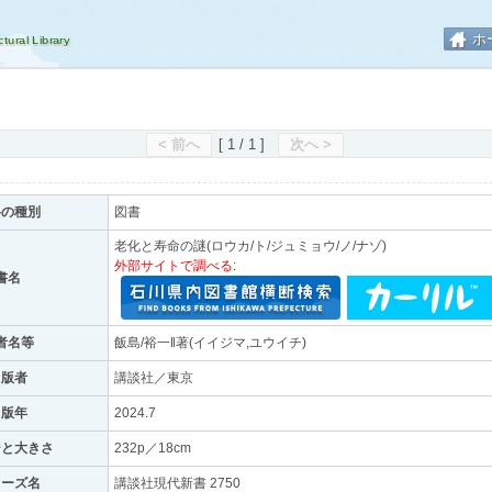
ホ
< 前へ
[ 1 / 1 ]
次へ >
料の種別
図書
老化と寿命の謎(ロウカ/ト/ジュミョウ/ノ/ナゾ)
外部サイトで調べる:
書名
者名等
飯島/裕一‖著(イイジマ,ユウイチ)
出版者
講談社／東京
出版年
2024.7
ジと大きさ
232p／18cm
リーズ名
講談社現代新書 2750