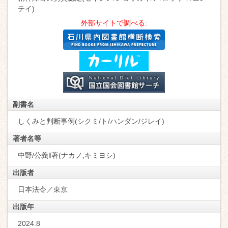
テイ)
外部サイトで調べる:
副書名
しくみと判断事例(シクミ/ト/ハンダン/ジレイ)
著者名等
中野/公義‖著(ナカノ,キミヨシ)
出版者
日本法令／東京
出版年
2024.8