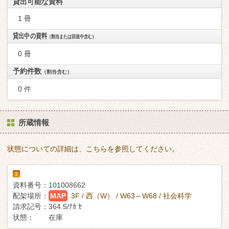
貸出可能な資料
1 冊
貸出中の資料
（割当または回送中含む）
0 冊
予約件数
（割当含む）
0 件
所蔵情報
状態についての詳細は、こちらを参照してください。
1
資料番号：
101008662
配架場所：
MAP
3F / 西（W） / W63～W68 / 社会科学
請求記号：
364.5/ﾅｶ ｾ
状態：
在庫