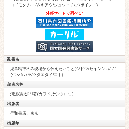
コドモタチ/ト/ムキアウ/ジュウイチ/ノ/ポイント)
外部サイトで調べる:
副書名
児童精神科の現場から伝えたいこと(ジドウ/セイシンカ/ノ/
ゲンバ/カラ/ツタエタイ/コト)
著者名等
河邉/憲太郎‖著(カワベ,ケンタロウ)
出版者
星和書店／東京
出版年