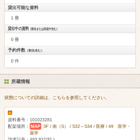
貸出可能な資料
1 冊
貸出中の資料
（割当または回送中含む）
0 冊
予約件数
（割当含む）
0 件
所蔵情報
状態についての詳細は、こちらを参照してください。
1
資料番号：
101023281
配架場所：
MAP
3F / 南（S） / S32～S34 / 医療 / 49 医学・
薬学
請求記号：
493.937/ｶﾜ ｼ