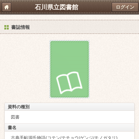
石川県立図書館
ログイン
書誌情報
資料の種別
図書
書名
古典手帖源氏物語(コテン/テチョウ/ゲンジ/モノガタリ)