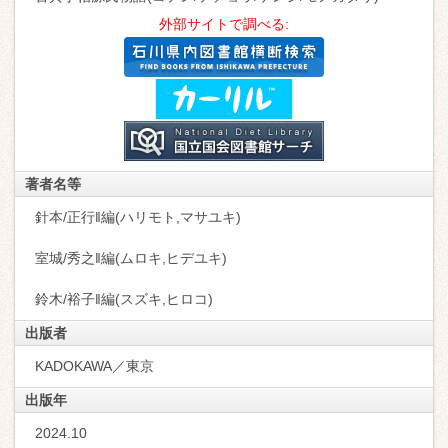
外部サイトで調べる:
著者名等
針本/正行‖編(ハリモト,マサユキ)
室城/秀之‖編(ムロキ,ヒデユキ)
鈴木/裕子‖編(スズキ,ヒロコ)
出版者
KADOKAWA／東京
出版年
2024.10