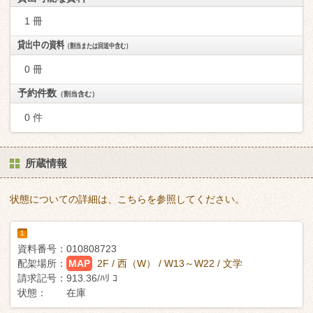
1 冊
貸出中の資料
（割当または回送中含む）
0 冊
予約件数
（割当含む）
0 件
所蔵情報
状態についての詳細は、こちらを参照してください。
1
資料番号：
010808723
配架場所：
MAP
2F / 西（W） / W13～W22 / 文学
請求記号：
913.36/ﾊﾘ ｺ
状態：
在庫