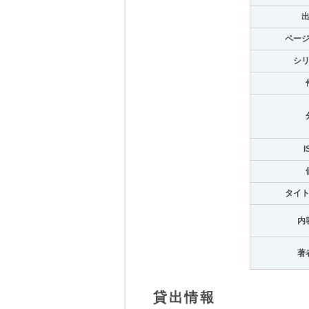
ペー
シ
I
タイ
内
著
貸出情報