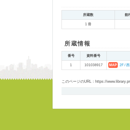
所蔵数
館
1 冊
所蔵情報
番号
資料番号
1
101038917
MAP
2F /
このページのURL：https://www.library.pref.i