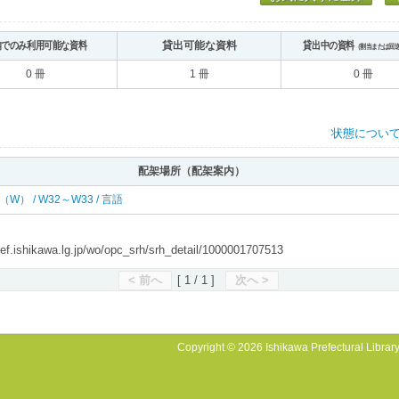
内でのみ利用可能な資料
貸出可能な資料
貸出中の資料
（割当または回
0 冊
1 冊
0 冊
状態につい
配架場所（配架案内）
 西（W） / W32～W33 / 言語
shikawa.lg.jp/wo/opc_srh/srh_detail/1000001707513
< 前へ
[ 1 / 1 ]
次へ >
Copyright © 2026 Ishikawa Prefectural Library.