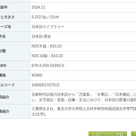
出版年
2024.11
ジと大きさ
5,152,5p／21cm
リーズ名
日本語ライブラリー
件名
日本語-歴史
NDC9 版：810.23
分類
NDC10版：810.23
SBN
978-4-254-51692-0
価格
¥2900
トルコード
1000001707513
文献時代以前の日本語から「万葉集」「古事記」「日本書紀」
容紹介
い、文字表記・音韻・語彙・文法に分けて、日本語の変遷の過
三重県生まれ。東京大学大学院人文科学研究科国語国文学専門
者紹介
士(文学)。
お気に入りに登録