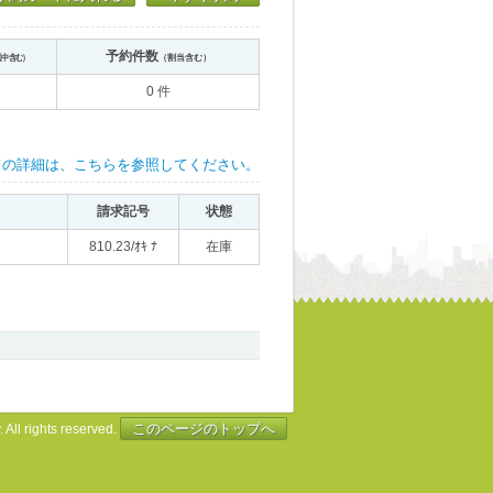
予約件数
送中含む）
（割当含む）
0 件
ての詳細は、こちらを参照してください。
請求記号
状態
810.23/ｵｷ ﾅ
在庫
このページのトップへ
 All rights reserved.