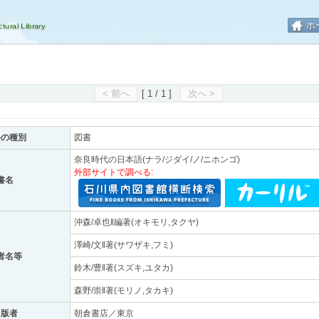
ホ
< 前へ
[ 1 / 1 ]
次へ >
料の種別
図書
奈良時代の日本語(ナラ/ジダイ/ノ/ニホンゴ)
外部サイトで調べる:
書名
沖森/卓也‖編著(オキモリ,タクヤ)
澤崎/文‖著(サワザキ,フミ)
者名等
鈴木/豊‖著(スズキ,ユタカ)
森野/崇‖著(モリノ,タカキ)
出版者
朝倉書店／東京