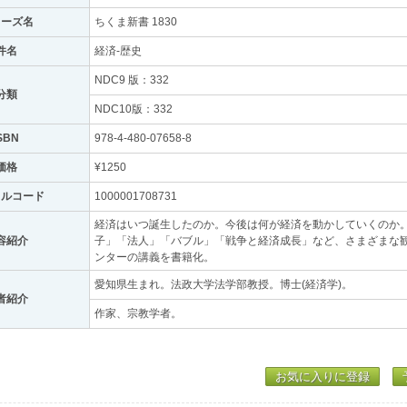
リーズ名
ちくま新書 1830
件名
経済-歴史
NDC9 版：332
分類
NDC10版：332
SBN
978-4-480-07658-8
価格
¥1250
トルコード
1000001708731
経済はいつ誕生したのか。今後は何が経済を動かしていくのか
容紹介
子」「法人」「バブル」「戦争と経済成長」など、さまざまな
ンターの講義を書籍化。
愛知県生まれ。法政大学法学部教授。博士(経済学)。
者紹介
作家、宗教学者。
お気に入りに登録