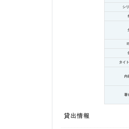
シ
I
タイ
内
著
貸出情報