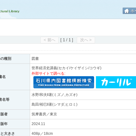
ホ
< 前へ
[ 1 / 1 ]
次へ >
料の種別
図書
世界経済史講義(セカイ/ケイザイシ/コウギ)
外部サイトで調べる:
書名
水野/和夫‖著(ミズノ,カズオ)
者名等
島田/裕巳‖著(シマダ,ヒロミ)
出版者
筑摩書房／東京
出版年
2024.11
ジと大きさ
408p／18cm