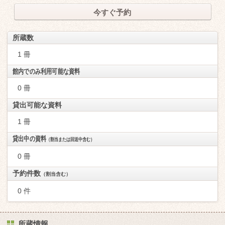
今すぐ予約
所蔵数
1 冊
館内でのみ利用可能な資料
0 冊
貸出可能な資料
1 冊
貸出中の資料
（割当または回送中含む）
0 冊
予約件数
（割当含む）
0 件
所蔵情報