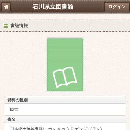
石川県立図書館
ログイン
書誌情報
資料の種別
図書
書名
日本郷土玩具事典(ニホン キョウド ガング ジテン)