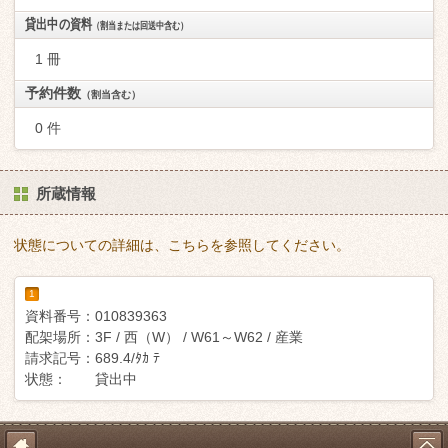
貸出中の資料
（割当または回送中含む）
1 冊
予約件数
（割当含む）
0 件
所蔵情報
状態についての詳細は、こちらを参照してください。
1
資料番号：
010839363
配架場所：
3F / 西（W） / W61～W62 / 産業
請求記号：
689.4/ﾀｶ ﾃ
状態：
貸出中