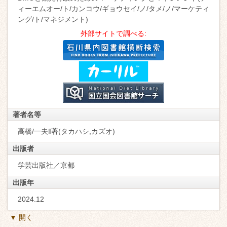
ィーエムオー/ト/カンコウ/ギョウセイ/ノ/タメ/ノ/マーケティ
ング/ト/マネジメント)
外部サイトで調べる:
著者名等
高橋/一夫‖著(タカハシ,カズオ)
出版者
学芸出版社／京都
出版年
2024.12
▼ 開く