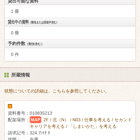
貸出可能な資料
1 冊
貸出中の資料
（割当または回送中含む）
0 冊
予約件数
（割当含む）
0 件
所蔵情報
状態についての詳細は、こちらを参照してください。
1
資料番号：
010835213
配架場所：
MAP
2F / 北（N） / N03 / 仕事を考える / セカンド
キャリアを考える / 「しまいかた」を考える
請求記号：
324.7/ｲﾀ ﾀ
状態：
在庫