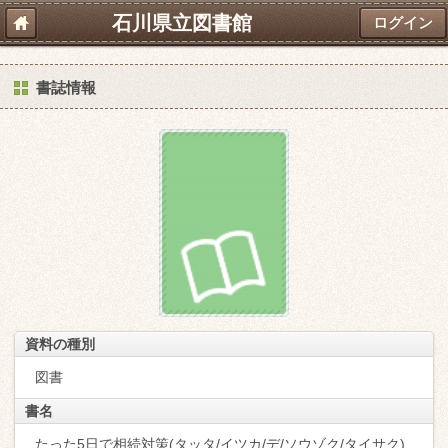
石川県立図書館
ログイン
書誌情報
資料の種別
図書
書名
たった5日で相続対策(タッタ/イツカ/デ/ソウゾク/タイサク)