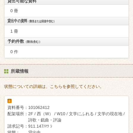
貸出可能な資料
0 冊
貸出中の資料
（割当または回送中含む）
1 冊
予約件数
（割当含む）
0 件
所蔵情報
状態についての詳細は、こちらを参照してください。
1
資料番号：
101062412
配架場所：
2F / 西（W） / W10 / 文学にふれる / 文学の現在地 /
詩歌・戯曲・評論
請求記号：
911.147/ﾏﾂ ｼ
状態：
貸出中