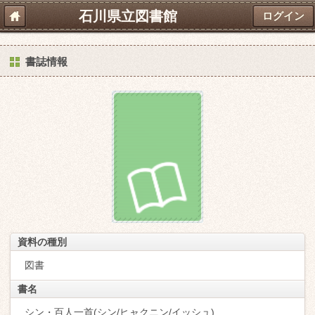
石川県立図書館
ログイン
書誌情報
資料の種別
図書
書名
シン・百人一首(シン/ヒャクニン/イッシュ)