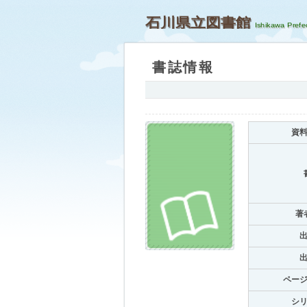
石川県立図書館
書誌情報
資
著
ペー
シ