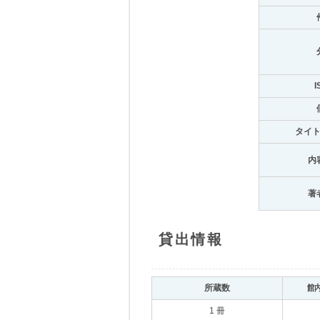
I
タイ
内
著
貸出情報
所蔵数
館
1 冊