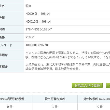
件名
医師
NDC9 版：498.14
分類
NDC10版：498.14
SBN
978-4-8315-1681-7
価格
¥1600
トルコード
1000001720778
さまざまな医療の現場で課題に取り組み、活躍する医師たちの
容紹介
状、医師になるための<道のり>までをくわしく解説する。「な
広島県生まれ。東北大学理学部物理第二学科卒業。共同通信社
者紹介
編集委員兼論説委員。日本地震学会会員。
お気に入りに登録
内でのみ利用可能な資料
貸出可能な資料
貸出中の資料
（割当または回
0 冊
1 冊
0 冊