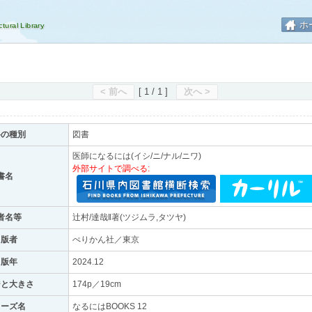
ホ
< 前へ
[ 1 / 1 ]
次へ >
料の種別
図書
医師になるには(イシ/ニ/ナル/ニワ)
外部サイトで調べる:
書名
者名等
辻村/達哉‖著(ツジムラ,タツヤ)
出版者
ぺりかん社／東京
出版年
2024.12
ジと大きさ
174p／19cm
リーズ名
なるにはBOOKS 12