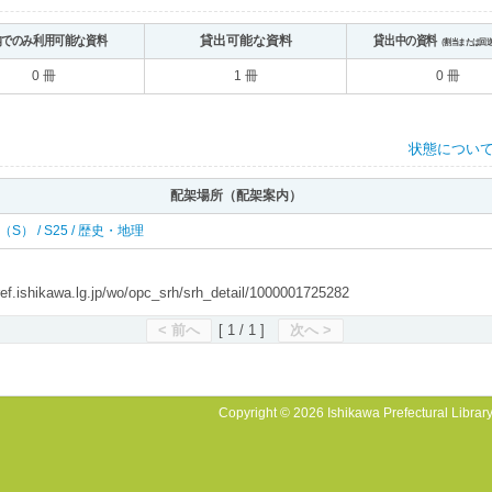
内でのみ利用可能な資料
貸出可能な資料
貸出中の資料
（割当または回
0 冊
1 冊
0 冊
状態につい
配架場所（配架案内）
 南（S） / S25 / 歴史・地理
shikawa.lg.jp/wo/opc_srh/srh_detail/1000001725282
< 前へ
[ 1 / 1 ]
次へ >
Copyright © 2026 Ishikawa Prefectural Library.