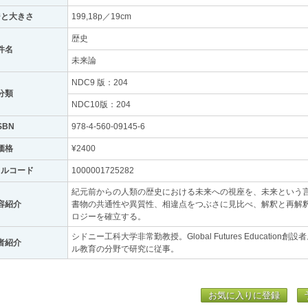
ジと大きさ
199,18p／19cm
歴史
件名
未来論
NDC9 版：204
分類
NDC10版：204
SBN
978-4-560-09145-6
価格
¥2400
トルコード
1000001725282
紀元前からの人類の歴史における未来への視座を、未来という
容紹介
書物の共通性や異質性、相違点をつぶさに見比べ、解釈と再解
ロジーを確立する。
シドニー工科大学非常勤教授。Global Futures Educati
者紹介
ル教育の分野で研究に従事。
お気に入りに登録