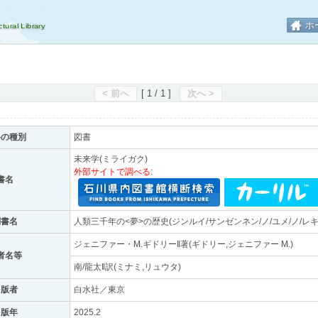
ホ
< 前へ
[ 1 / 1 ]
次へ >
料の種別
図書
未来学(ミライガク)
外部サイトで調べる:
書名
副書名
人類三千年の<夢>の歴史(ジンルイ/サンゼンネン/ノ/ユメ/ノ/レキ
ジェニファー・M.ギドリー‖著(ギドリー,ジェニファー M.)
者名等
南/龍太‖訳(ミナミ,リュウタ)
出版者
白水社／東京
出版年
2025.2