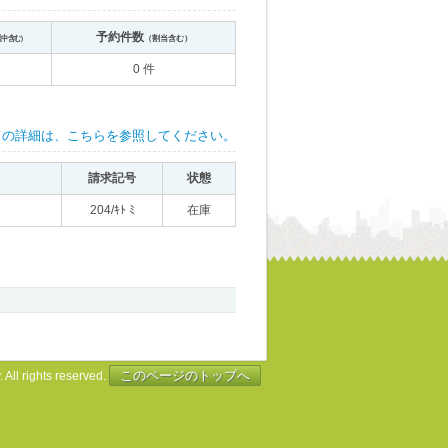
予約件数
送中含む）
（割当含む）
0 件
ての詳細は、こちらを参照してください。
請求記号
状態
204/ｷﾄ ﾐ
在庫
このページのトップへ
 All rights reserved.