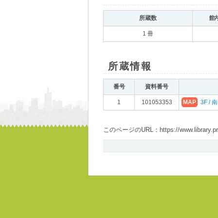
所蔵数
館
1 冊
所蔵情報
番号
資料番号
1
101053353
MAP
3F /
このページのURL：https://www.library.pref.i