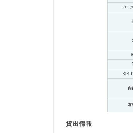
ペー
I
タイ
内
著
貸出情報