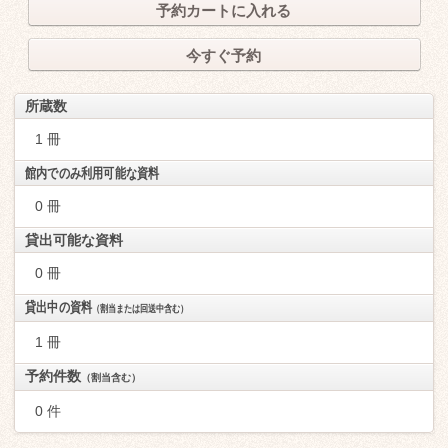
予約カートに入れる
今すぐ予約
所蔵数
1 冊
館内でのみ利用可能な資料
0 冊
貸出可能な資料
0 冊
貸出中の資料
（割当または回送中含む）
1 冊
予約件数
（割当含む）
0 件