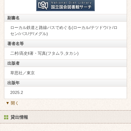
副書名
ローカル鉄道と路線バスでめぐる(ローカル/テツドウ/ト/ロ
セン/バス/デ/メグル)
著者名等
二村/高史‖著・写真(フタムラ,タカシ)
出版者
草思社／東京
出版年
2025.2
▼ 開く
貸出情報