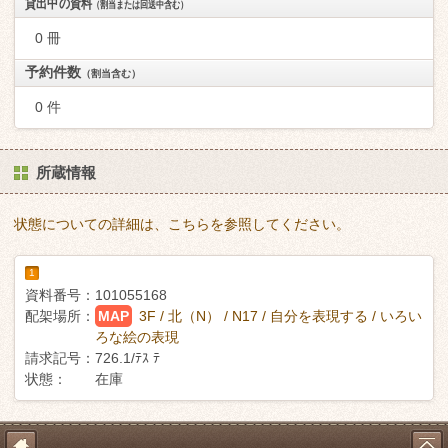
貸出中の資料
（割当または回送中含む）
0 冊
予約件数
（割当含む）
0 件
所蔵情報
状態についての詳細は、こちらを参照してください。
1
資料番号：
101055168
配架場所：
MAP
3F / 北（N） / N17 / 自分を表現する / いろい
ろな絵の表現
請求記号：
726.1/ﾃｽ ﾃ
状態：
在庫