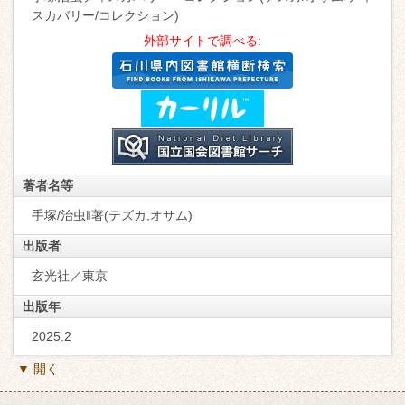
スカバリー/コレクション)
外部サイトで調べる:
著者名等
手塚/治虫‖著(テズカ,オサム)
出版者
玄光社／東京
出版年
2025.2
▼ 開く