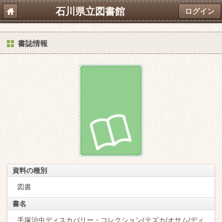
石川県立図書館
ログイン
書誌情報
資料の種別
図書
書名
手塚治虫ディスカバリー・コレクション(テズカ/オサム/ディ