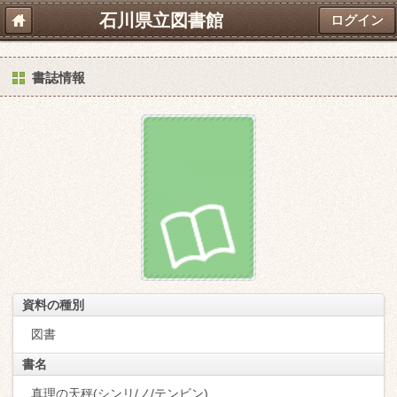
石川県立図書館
ログイン
書誌情報
資料の種別
図書
書名
真理の天秤(シンリ/ノ/テンビン)