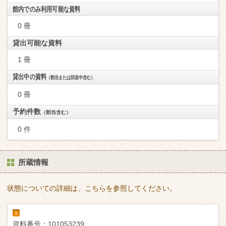
館内でのみ利用可能な資料
0 冊
貸出可能な資料
1 冊
貸出中の資料
（割当または回送中含む）
0 冊
予約件数
（割当含む）
0 件
所蔵情報
状態についての詳細は、こちらを参照してください。
1
資料番号：
101053239