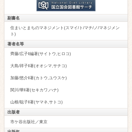
副書名
住まいとまちのマネジメント(スマイ/ト/マチ/ノ/マネジメン
ト)
著者名等
齊藤/広子‖編著(サイトウ,ヒロコ)
大島/祥子‖著(オオシマ,サチコ)
加藤/悠介‖著(カトウ,ユウスケ)
関川/華‖著(セキカワ,ハナ)
山根/聡子‖著(ヤマネ,サトコ)
出版者
市ケ谷出版社／東京
出版年