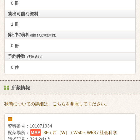
0 冊
貸出可能な資料
1 冊
貸出中の資料
（割当または回送中含む）
0 冊
予約件数
（割当含む）
0 件
所蔵情報
状態についての詳細は、こちらを参照してください。
1
資料番号：
101071934
配架場所：
MAP
3F / 西（W） / W50～W53 / 社会科学
請求記号：
324.2/ｻｲ ｹ