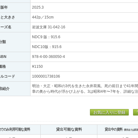
出版年
2025.3
ジと大きさ
442p／15cm
リーズ名
岩波文庫 31-042-16
NDC9 版：915.6
分類
NDC10版：915.6
SBN
978-4-00-360050-4
価格
¥1150
トルコード
1000001738106
明治・大正・昭和の3代を生きた永井荷風。死の前日まで41年
容紹介
章の奥から時代が浮かび上がる。3は昭和4年〜7年を、詳細な
お気に入りに登録
内でのみ利用可能な資料
貸出可能な資料
貸出中の資料
（割当または回