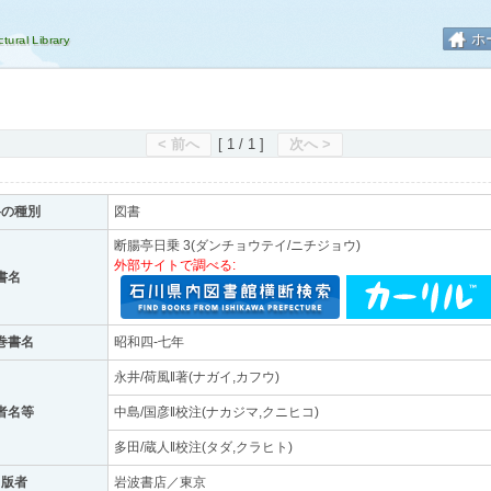
ホ
< 前へ
[ 1 / 1 ]
次へ >
料の種別
図書
断腸亭日乗 3(ダンチョウテイ/ニチジョウ)
外部サイトで調べる:
書名
巻書名
昭和四-七年
永井/荷風‖著(ナガイ,カフウ)
者名等
中島/国彦‖校注(ナカジマ,クニヒコ)
多田/蔵人‖校注(タダ,クラヒト)
出版者
岩波書店／東京