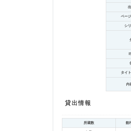
ペー
シ
I
タイ
内
貸出情報
所蔵数
館