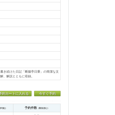
間書き続けた日記「断腸亭日乗」の簡潔な文
注解、解説とともに収録。
予約カートに入れる
今すぐ予約
予約件数
送中含む）
（割当含む）