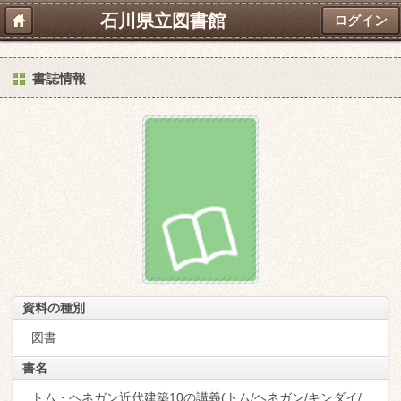
石川県立図書館
ログイン
書誌情報
資料の種別
図書
書名
トム・ヘネガン近代建築10の講義(トム/ヘネガン/キンダイ/