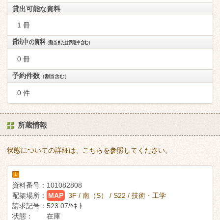
貸出可能な資料
1 冊
貸出中の資料
（割当または回送中含む）
0 冊
予約件数
（割当含む）
0 件
所蔵情報
状態についての詳細は、こちらを参照してください。
1
資料番号：
101082808
配架場所：
MAP
3F / 南（S） / S22 / 技術・工学
請求記号：
523.07/ﾍﾈ ﾄ
状態：
在庫