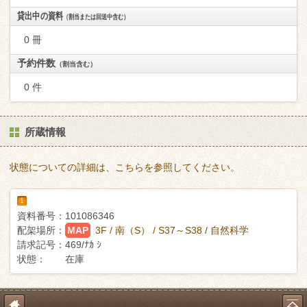
貸出中の資料
（割当または回送中含む）
0 冊
予約件数
（割当含む）
0 件
所蔵情報
状態についての詳細は、こちらを参照してください。
1
資料番号：
101086346
配架場所：
MAP
3F / 南（S） / S37～S38 / 自然科学
請求記号：
469/ﾅｶ ｼ
状態：
在庫