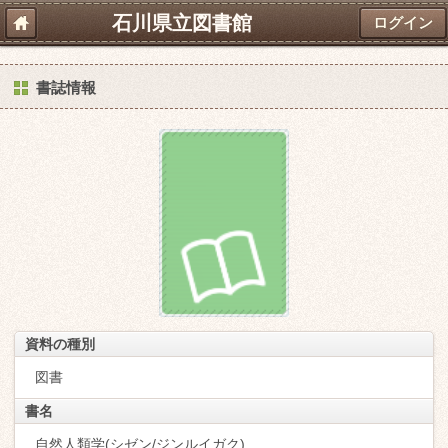
石川県立図書館
ログイン
書誌情報
資料の種別
図書
書名
自然人類学(シゼン/ジンルイガク)