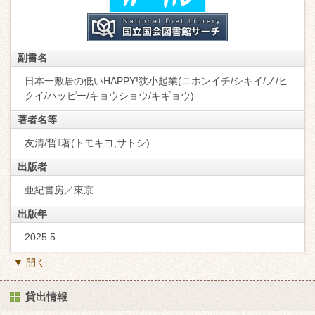
副書名
日本一敷居の低いHAPPY!狭小起業(ニホンイチ/シキイ/ノ/ヒ
クイ/ハッピー/キョウショウ/キギョウ)
著者名等
友清/哲‖著(トモキヨ,サトシ)
出版者
亜紀書房／東京
出版年
2025.5
▼ 開く
貸出情報